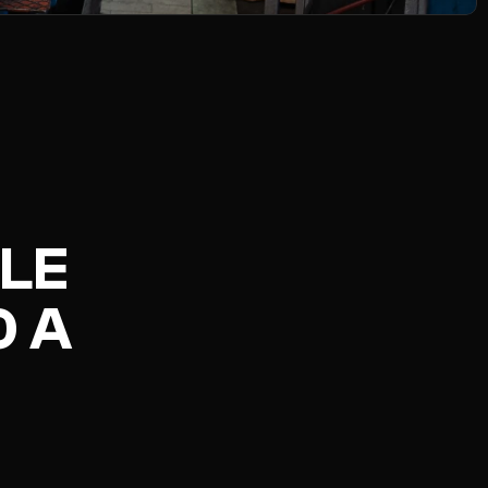
LE 
 A 