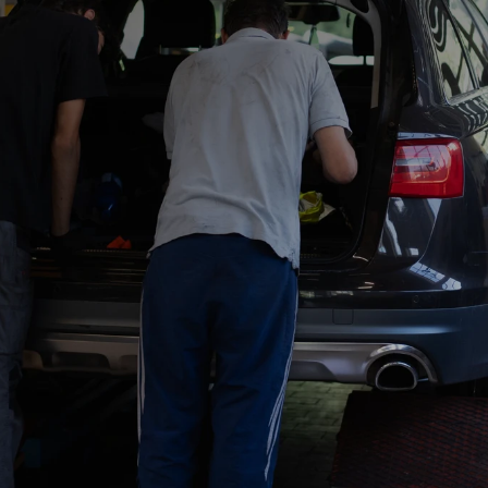
 NOSTRA 
PA
ontare.