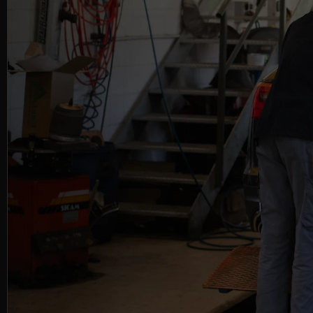
AUTO, LA
Esperti di veicoli su cui puoi c
->
Contattaci
200+ Clienti soddisfatti